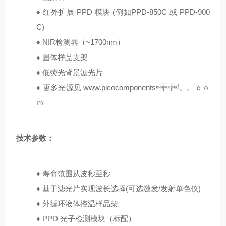
♦
红外扩展 PPD 模块 (例如PPD-850C 或 PPD-900
C)
♦
NIR检测器（~1700nm）
♦
固体样品支架
♦
低荧光背景滤光片
♦
更多光源见 www.picocomponents。。ｃｏ
ｍ
技术参数：
♦
寿命范围从皮秒至秒
♦
基于滤光片实现波长选择(可选激发/发射单色仪)
♦
外循环液体控温样品架
♦
PPD 光子检测模块（标配）