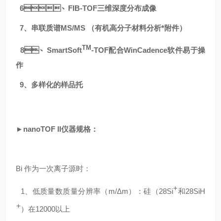
6、
FIB-TOF三维深度分布成像
7、
串联质谱MS/MS （有机高分子材料分析*附件）
TM
8、SmartSoft
-TOF配合WinCadence软件易于操
作
9、多样化的样品托
►nanoTOF II仪器规格：
Bi 作为一次离子源时：
+
1、低质量数质量分辨率（m/Δm）：硅（28Si
和28SiH
+
）在12000以上