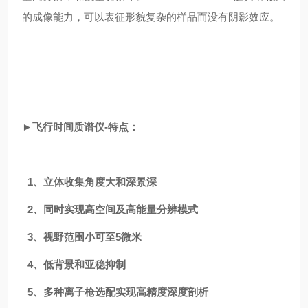
的成像能力，可以表征形貌复杂的样品而没有阴影效应。
►
飞行时间质谱仪
-
特点：
1、
立体收集角度大和深景深
2、
同时实现高空间及高能量分辨模式
3、
视野范围小可至5
微米
4、
低背景和亚稳抑制
5、
多种离子枪选配实现高精度深度剖析