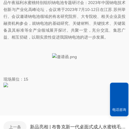
品午夜福利水蜜桃特别组织钠电池专题研讨会：
2023
年中国钠电技术
创新与产业化高峰论坛，会议将于
2023
年
7
月
10-12
日在江苏
.
苏州举
行。会议邀请钠电池领域的有名研究院所、大专院校、相关企业及投
融资机构参会，就钠电池的基础研究、关键材料、关键技术、关键装
备及其标准等全产业领域展开探讨。共聚一堂，充分交流、集思广
益、相互切磋，以期实质性促进我国钠电池的进一步发展。
现场展位：15
电话咨询
新品亮相 | 布鲁克新一代桌面式成人水蜜桃毛片衍射仪 D6 PHASER成功发布
上一条