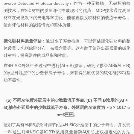
owave Detected Photoconductivity）作为一种无接触、无破坏的检
测技术，在SiC材料的质量评估中展现出的优势。MDP技术通过测量
材料在光激发下的光电导率变化，能够直接反映材料的载流子寿命，
进而评估材料的缺陷情况和整体质量。
碳化硅材料质量评估：
通过少子寿命检测，可以评估碳化硅材料的整
体质量，包括缺陷分布、杂质含量等。这有助于筛选出高质量的碳化
硅材料，提高器件的成品率和性能。
在4H-SiC外延生长过程中进行(Al + B)掺杂，研究了掺杂Al和(Al + B)
的p型外延层中的少数载流子寿命，来获得品质优良的碳化硅(SiC)基
功率器件。
(a) 不同Al浓度外延层中的少数载流子寿命, (b) 不同 B浓度的(Al +
B)掺杂外延层中的少数载流子寿命。外延层的Al浓度为 ∼5 × 1017 c
m−3。
证明了具有Al和B掺杂可调节p型4H-SiC外延层中的少子寿命。并发现
一种通过对4H-SiC基IGBTs采用微量掺杂Al来防止双极退化的方法