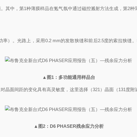
。其中，第1种薄膜样品在氪气氛中通过磁控溅射方法生成，第2种
W功率）。光路上，采用0.2 mm的发散狭缝和前后2.5度的索拉狭缝
▲图1：多功能通用样品台
变化具有高灵敏度，这里选择（321）晶面（131度附近，2θ）
▲图2：D6 PHASER残余应力分析