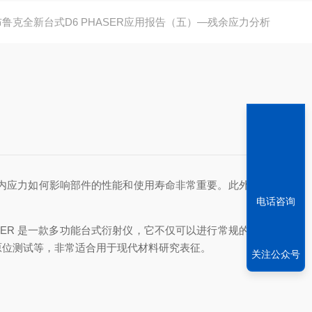
布鲁克全新台式D6 PHASER应用报告（五）—残余应力分析
内应力如何影响部件的性能和使用寿命非常重要。此外，残
电话咨询
SER 是一款多功能台式衍射仪，它不仅可以进行常规的粉末
高低温原位测试等，非常适合用于现代材料研究表征。
关注公众号