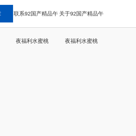
章
联系92国产精品午
关于92国产精品午
夜福利水蜜桃
夜福利水蜜桃