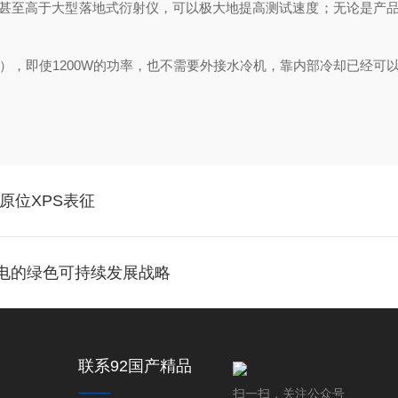
强度甚至高于大型落地式衍射仪，可以极大地提高测试速度；无论是产品质量
，即使1200W的功率，也不需要外接水冷机，靠内部冷却已经可以满
原位XPS表征
助力锂电的绿色可持续发展战略
联系92国产精品
午夜福利水蜜桃
扫一扫，关注公众号