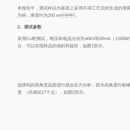
本报告中，测试样品为基底上采用不同工艺沉积生成的薄膜
为钨，厚度约为200 nm。
2、测试参数
采用Cu靶测试，电压和电流分别为40kV和30mA（1200
台，可以实现样品的倾斜和旋转，如图1所示。
选择钨的高角度晶面进行残余应力分析，因为高角度衍射峰对晶面间距的
度 （共测试17个点），如图2所示。