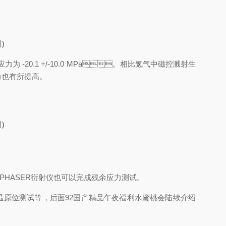
图）
力为 -20.1 +/-10.0 MPa。相比氪气中磁控溅射生
有所提高。
图）
PHASER衍射仪也可以完成残余应力测试。
试和高低温原位测试等，后面92国产精品午夜福利水蜜桃会陆续介绍