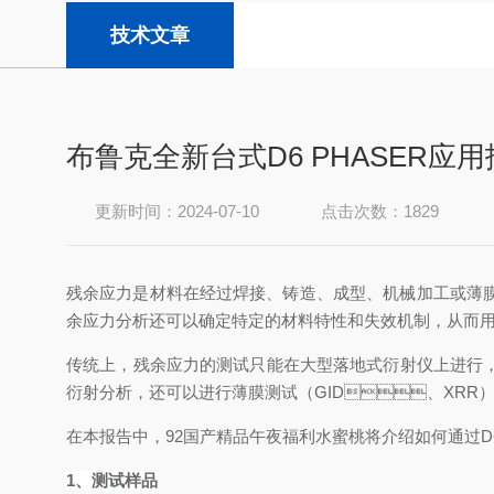
技术文章
布鲁克全新台式D6 PHASER
更新时间：2024-07-10
点击次数：1829
残余应力是材料在经过焊接、铸造、成型、机械加
余应力分析还可以确定特定的材料特性和失效机制，从而用
传统上，残余应力的测试只能在大型落地式衍射仪上进行
衍射分析，还可以进行薄膜测试（GID、XRR）
在本报告中，92国产精品午夜福利水蜜桃将介绍如何通过D6 
1、测试样品