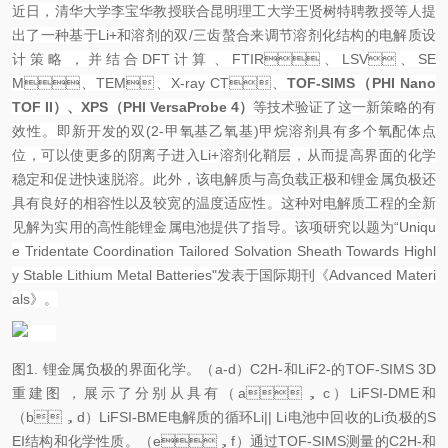
近日，清华大学李宝华教授联合昆明理工大学王贤树特聘教授等人提
出了一种基于Li
+
和溶剂的双
/
三齿螯合来调节溶剂化结构的电解质设
计策略，并结合
DFT
计算、
FTIR
、
LSV
、
SE
M
、
TEM
、
X-ray CT
、
TOF-SIMS
（
PHI Nano
TOF II
）
、
XPS
（
PHI VersaProbe 4
）
等技术验证了这一新策略的有
效性。即新开发的双
(2-
甲氧基乙氧基
)
甲烷溶剂具有多个氧配体点
位，可以使更多的阴离子进入
Li
+
溶剂化鞘层，从而提高界面的化学
稳定和促进快速脱溶。此外，该电解质与高负载正极和锂金属负极还
具有良好的相容性以及较宽的温度适应性。这种对电解质工程的全新
见解为实用的高性能锂金属电池提供了指导。该项研究以题为
“Uniqu
e Tridentate Coordination Tailored Solvation Sheath Towards Highl
y Stable Lithium Metal Batteries"
发表于国际期刊《
Advanced Materi
als
》。
图
1.
锂金属负极的界面化学。（
a-d
）C
2
H
-
和LiF
2
-
的
TOF-SIMS 3D
重建图，展示了分别从具有（
a
，
c
）
LiFSI-DME
和
（
b
，
d
）
LiFSI-BME
电解质的循环
Li|| Li
电池中回收的
Li
负极的
S
EI
结构和化学性质。（
e
，
f
）通过
TOF-SIMS
测量的
C
2
H
-
和