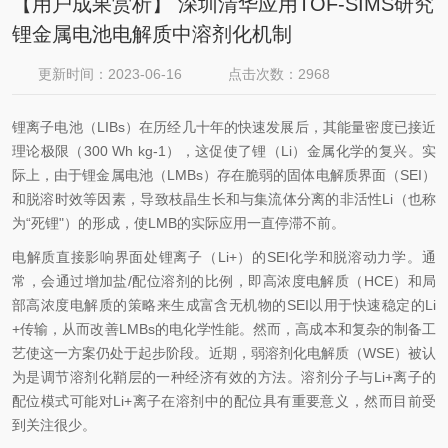
【用户成果赏析】 深圳清华应用TOF-SIMS研究
锂金属电池电解质中溶剂化机制
更新时间：2023-06-16
点击次数：2968
锂离子电池（LIBs
）在历经几十年的快速发展后，其能量密度已接近
理论极限（
300 Wh kg
-1
），这促使了锂（
Li
）金属化学的复兴。实
际上，由于锂金属电池（
LMBs
）存在脆弱的固体电解质界面（
SEI
）
和脱溶时效等因素，导致枝晶生长和与集流体分离的非活性
Li
（也称
为
“
死锂
"
）的形成，使
LMB
的实际应用一直停滞不前。
电解质直接影响界面处锂离子（
Li
+
）的
SEI
化学和脱溶动力学。通
常，会通过增加盐
/
配位溶剂的比例，即高浓度电解质（
HCE
）和局
部高浓度电解质的策略来生成富含无机物的
SEI
以用于快速稳定的
Li
+
传输，从而改善
LMBs
的电化学性能。然而，高成本和复杂的制备工
艺使这一方案仍处于起步阶段。近期，弱溶剂化电解质（
WSE
）被认
为是调节溶剂化鞘层的一种经济有效的方法。溶剂分子与
Li
+
离子的
配位模式可能对
Li
+离子在溶剂中的配位具有重要意义，然而目前受
到关注很少。