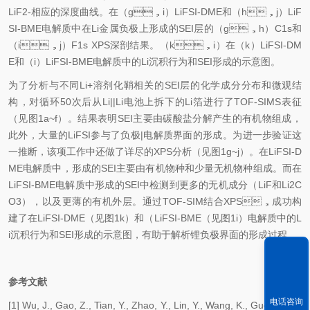
LiF
2
-
相应的深度曲线。在（
g
，
i
）
LiFSI-DME
和（
h
，
j
）
LiF
SI-BME
电解质中在
Li
金属负极上形成的
SEI
层的（
g
，
h
）
C1s
和
（
i
，
j
）
F1s XPS
深剖结果。（
k
，
i
）在（
k
）
LiFSI-DM
E
和（
i
）
LiFSI-BME
电解质中的
Li
沉积行为和
SEI
形成的示意图。
为了分析与不同
Li
+
溶剂化鞘相关的
SEI
层的化学成分分布和微观结
构，对循环
50
次后从
Li||Li
电池上拆下的
Li
箔进行了
TOF-SIMS
表征
（见图
1a~f
）。结果表明
SEI
主要由碳酸盐分解产生的有机物组成，
此外，大量的
LiFSI
参与了负极
|
电解质界面的形成。为进一步验证这
一推断，该项工作中还做了详尽的
XPS
分析（见图
1g~j
）。在
LiFSI-D
ME
电解质中，形成的
SEI
主要由有机物种和少量无机物种组成。而在
L
iFSI-BME
电解质中形成的
SEI
中检测到更多的无机成分（
LiF
和
Li
2
C
O
3
），以及更薄的有机外层。通过
TOF-SIM
结合
XPS
，成功构
建了在
LiFSI-DME
（见图
1k
）和（
LiFSI-BME
（见图
1i
）电解质中的
L
i
沉积行为和
SEI
形成的示意图，有助于解析锂负极界面的形成过程。
参考文献
电话咨询
[1] Wu, J., Gao, Z., Tian, Y., Zhao, Y., Lin, Y., Wang, K., Guo, H., Pa