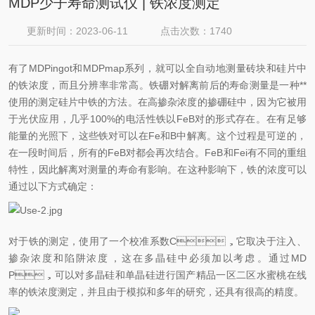
MDP少子寿命测试仪 | 铁浓度测定
更新时间：2023-06-11
点击次数：1740
有了MDPingot和MDPmap系列
，就可以全自动地测量砖块和硅片中
的铁浓度，而且分辨率非常高。铁硼对解离前后的寿命测量是一种**
使用的测定硅片中铁的方法。在高掺杂浓度的掺硼硅中，因为它被用
于光伏应用，几乎100%的电活性铁以FeB对的形式存在。在有足够
能量的光照下，这些铁对可以在Fe和B中解离。这个过程是可逆的，
在一段时间后，所有的FeB对都会再次结合。FeB和Fei有不同的重组
特性，因此解离对测量的寿命有影响。在这种影响下，铁的浓度可以
通过以下方式确定
：
对于铁的测定，使用了一个校准系数C，它取决于注入、
掺杂浓度和陷阱浓度，这在多晶硅中必须加以考虑。通过MD
P，可以对多晶硅和单晶硅进行国产精品一区二区水蜜桃在线
率的铁浓度测定，并且由于模拟和多年的研究，还具有很高的精度。