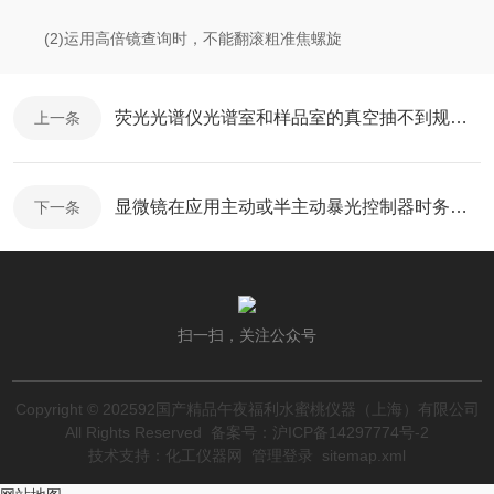
(2)运用高倍镜查询时，不能翻滚粗准焦螺旋
荧光光谱仪光谱室和样品室的真空抽不到规定值的原因及解决方法讲解
上一条
显微镜在应用主动或半主动暴光控制器时务必思量以下几点
下一条
扫一扫，关注公众号
Copyright © 202592国产精品午夜福利水蜜桃仪器（上海）有限公司
All Rights Reserved
备案号：沪ICP备14297774号-2
技术支持：
化工仪器网
管理登录
sitemap.xml